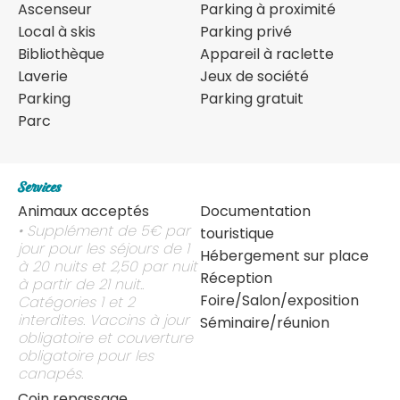
Ascenseur
Parking à proximité
Local à skis
Parking privé
Bibliothèque
Appareil à raclette
Laverie
Jeux de société
Parking
Parking gratuit
Parc
Services
Animaux acceptés
Documentation
• Supplément de 5€ par
touristique
jour pour les séjours de 1
Hébergement sur place
à 20 nuits et 2,50 par nuit
Réception
à partir de 21 nuit..
Foire/Salon/exposition
Catégories 1 et 2
interdites. Vaccins à jour
Séminaire/réunion
obligatoire et couverture
obligatoire pour les
canapés.
Coin repassage