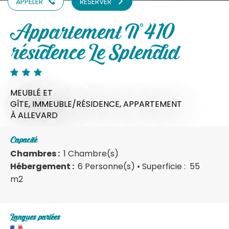
APPELER
RÉSERVER
Appartement N°410
résidence Le Splendid
MEUBLÉ ET
GÎTE,
IMMEUBLE/RÉSIDENCE,
APPARTEMENT
À ALLEVARD
Capacité
Chambres :
1 Chambre(s)
Hébergement :
6 Personne(s)
• Superficie :
55
m
2
Langues parlées