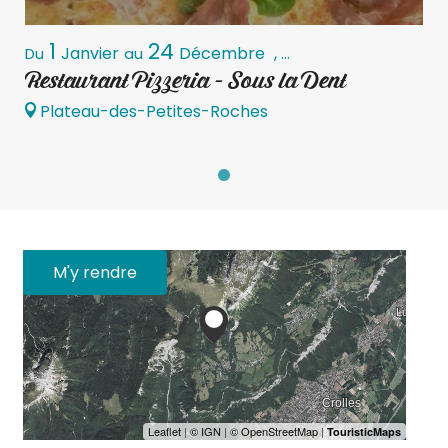
1
24
Janvier
Décembre
,
...
Du
au
Restaurant Pizzeria - Sous la Dent
Plateau-des-Petites-Roches
M'y rendre