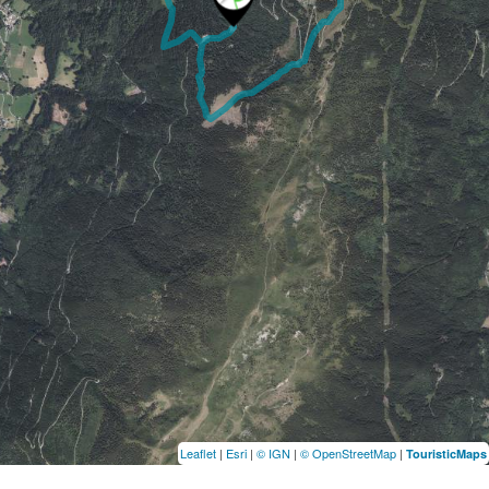
Leaflet
|
Esri
|
© IGN
|
© OpenStreetMap
|
TouristicMaps