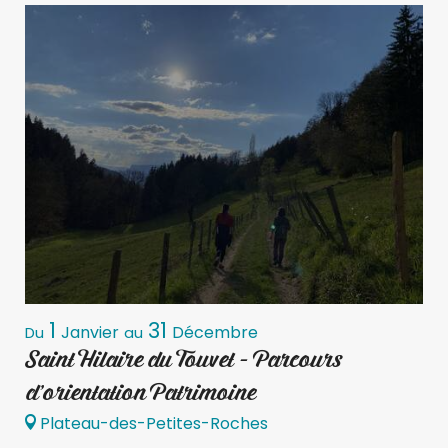
1
31
Janvier
Décembre
Du
au
D
Saint Hilaire du Touvet - Parcours
S
d'orientation Patrimoine
d
Plateau-des-Petites-Roches