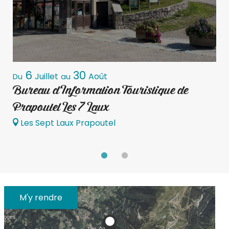
6
30
Juillet
Août
Du
au
D
Bureau d'Information Touristique de
Prapoutel Les 7 Laux
Les Sept Laux Prapoutel
M'y rendre