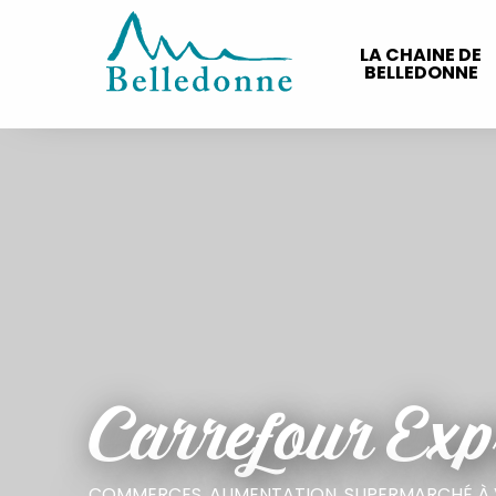
Aller
au
LA CHAINE DE
contenu
BELLEDONNE
principal
Carrefour Exp
COMMERCES,
ALIMENTATION,
SUPERMARCHÉ
À