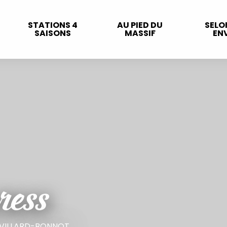
STATIONS 4
AU PIED DU
SELO
SAISONS
MASSIF
ENV
ress
 VILLARD-BONNOT