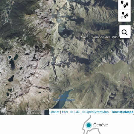
Leaflet
|
Esri
|
© IGN
|
© OpenStreetMap
|
TouristicMaps