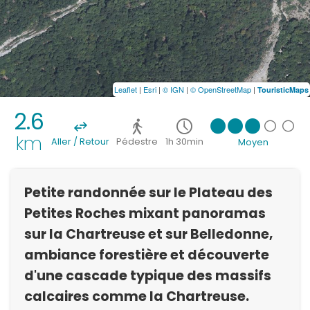
Leaflet
|
Esri
|
© IGN
|
© OpenStreetMap
|
TouristicMaps
2.6
km
Aller / Retour
Pédestre
1h 30min
Moyen
Petite randonnée sur le Plateau des
Petites Roches mixant panoramas
sur la Chartreuse et sur Belledonne,
ambiance forestière et découverte
d'une cascade typique des massifs
calcaires comme la Chartreuse.