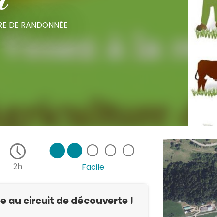
l
IRE DE RANDONNÉE
2h
Facile
e au circuit de découverte !