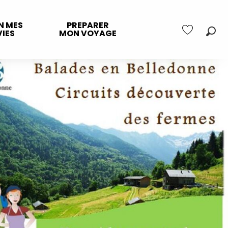
N MES
PREPARER
IES
MON VOYAGE
Rec
Voir les favo