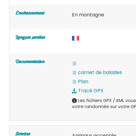
Environnement
En montagne
Langues parlées
Documentation
carnet de balades
Plan
Tracé GPX
Les fichiers GPX / KML vou
votre randonnée sur votre GP
Services
Animaux acceptés