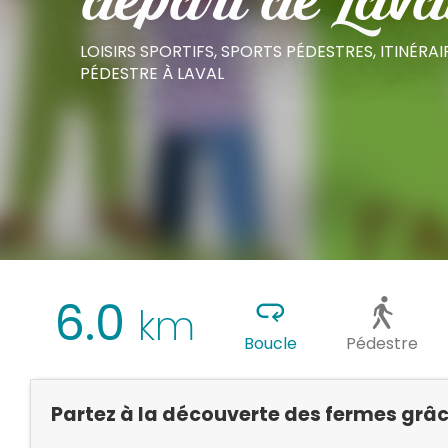
départ de Lava
LOISIRS SPORTIFS,
SPORTS PÉDESTRES,
ITINÉRA
PÉDESTRE
À LAVAL
6.0
km
Boucle
Pédestre
Partez à la découverte des fermes grâc