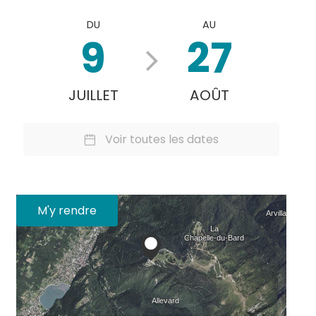
DU
AU
9
27
JUILLET
AOÛT
Voir toutes les dates
M'y rendre