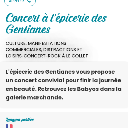
APPELER
Concert à l'épicerie des
Gentianes
CULTURE,
MANIFESTATIONS
COMMERCIALES,
DISTRACTIONS ET
LOISIRS,
CONCERT,
ROCK
À LE COLLET
L'épicerie des Gentianes vous propose
un concert convivial pour finir la journée
en beauté. Retrouvez les Babyos dans la
galerie marchande.
Langues parlées