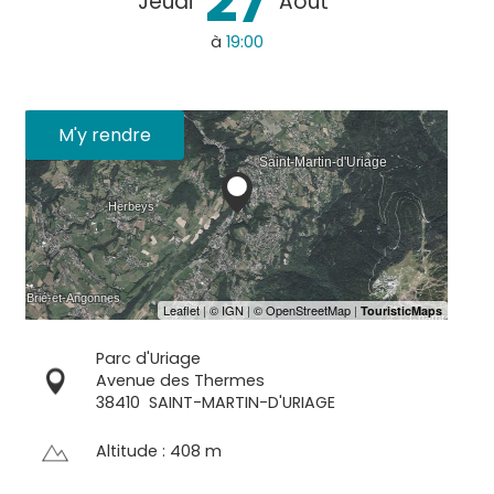
27
Jeudi
Août
à
19:00
M'y rendre
Parc d'Uriage
Avenue des Thermes
38410
SAINT-MARTIN-D'URIAGE
Altitude : 408 m