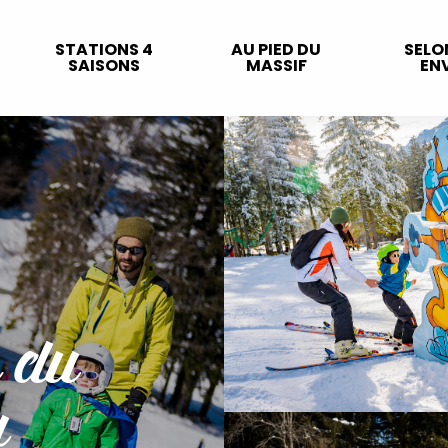
STATIONS 4
AU PIED DU
SELO
SAISONS
MASSIF
ENV
 du
u