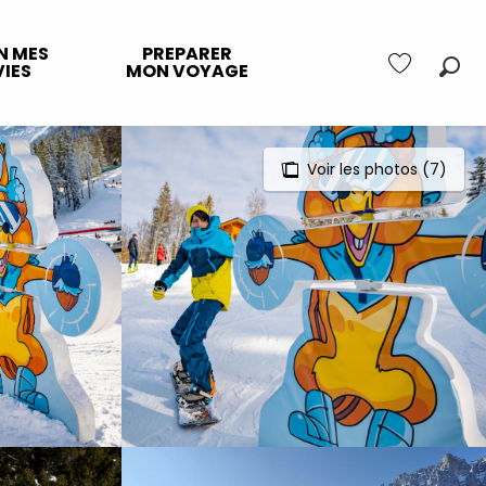
N MES
PREPARER
IES
MON VOYAGE
Rec
Voir les favo
Voir les photos (7)