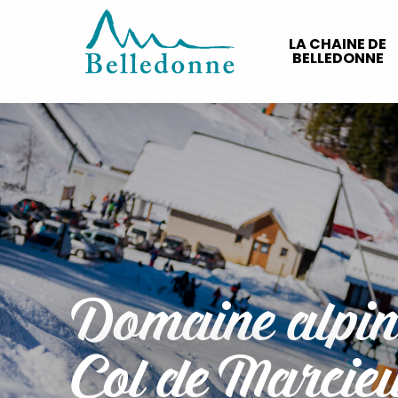
Aller
au
LA CHAINE DE
contenu
BELLEDONNE
principal
Domaine alpin
Col de Marcie