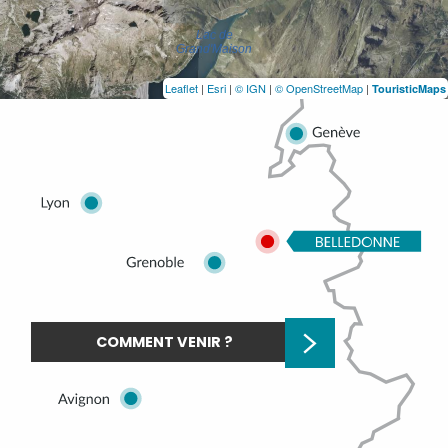
Leaflet
|
Esri
|
© IGN
|
© OpenStreetMap
|
TouristicMaps
COMMENT VENIR ?