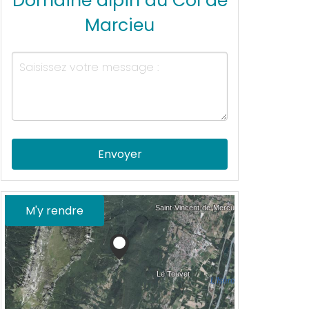
Domaine alpin du Col de
Marcieu
Envoyer
M'y rendre