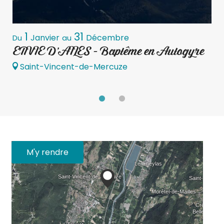
1
31
Janvier
Décembre
Du
au
D
ENVIE D'AILES - Baptême en Autogyre
E
Saint-Vincent-de-Mercuze
M'y rendre