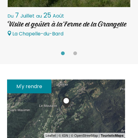
7
25
Juillet
Août
Du
au
L
Visite et goûter à la Ferme de la Grangette
G
La Chapelle-du-Bard
M'y rendre