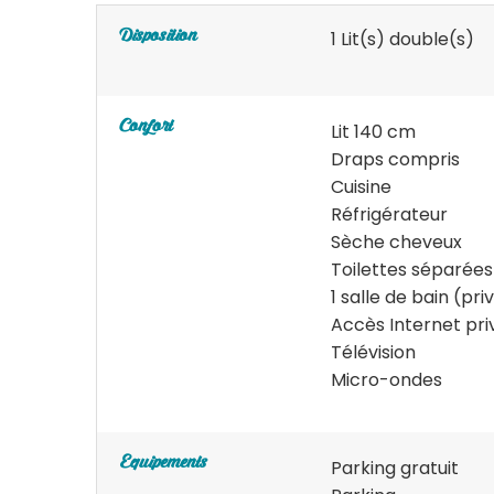
1
Lit(s) double(s)
Disposition
Confort
Lit 140 cm
Draps compris
Cuisine
Réfrigérateur
Sèche cheveux
Toilettes séparées
1 salle de bain (pri
Accès Internet pri
Télévision
Micro-ondes
Equipements
Parking gratuit