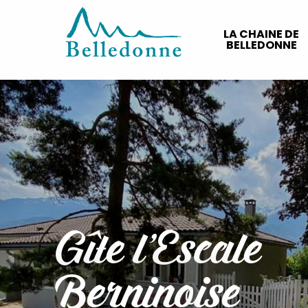
Aller
au
LA CHAINE DE
contenu
BELLEDONNE
principal
Gîte l'Escale
Berninoise