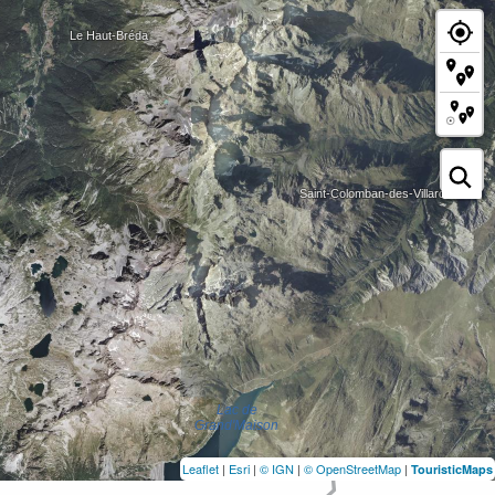
Leaflet
|
Esri
|
© IGN
|
© OpenStreetMap
|
TouristicMaps