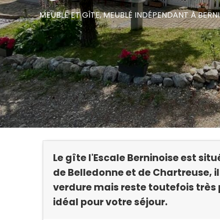
MEUBLÉ ET GÎTE,
MEUBLÉ INDÉPENDANT
À BERN
Le gîte l'Escale Berninoise est sit
de Belledonne et de Chartreuse, il
verdure mais reste toutefois très p
idéal pour votre séjour.