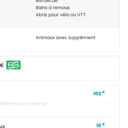
Barbecue
Bains à remous
Abris pour vélo ou VTT
Animaux avec supplément
€
102
plément pour animal
€
10
ux