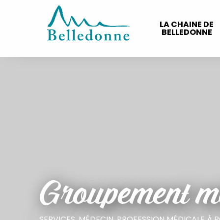
Aller
au
LA CHAINE DE
contenu
BELLEDONNE
principal
Groupement m
SERVICES,
MÉDECIN,
PROFESSION MÉDICALE
À 