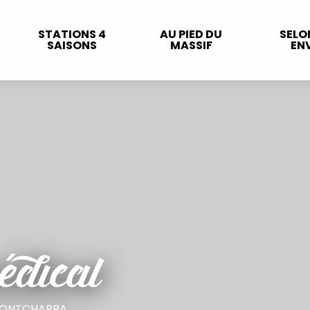
STATIONS 4
AU PIED DU
SELO
SAISONS
MASSIF
ENV
édical
PONTCHARRA