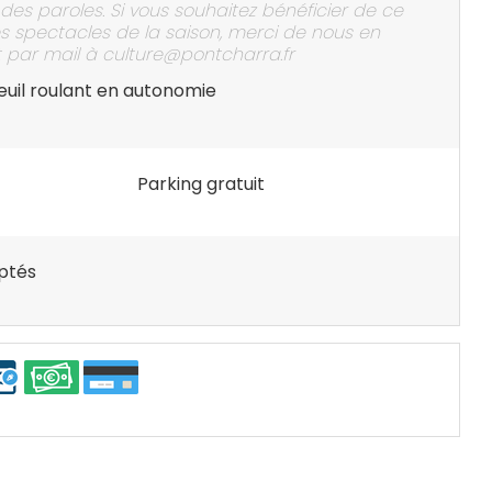
es paroles. Si vous souhaitez bénéficier de ce
des spectacles de la saison, merci de nous en
 par mail à culture@pontcharra.fr
euil roulant en autonomie
Parking gratuit
ptés