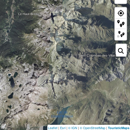
Leaflet
|
Esri
|
© IGN
|
© OpenStreetMap
|
TouristicMaps