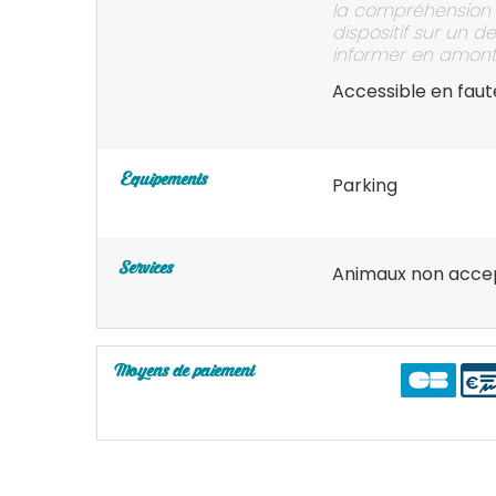
la compréhension d
dispositif sur un 
informer en amont
Accessible en faut
Equipements
Parking
Services
Animaux non acce
Moyens de paiement