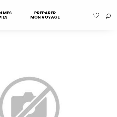
N MES
PREPARER
IES
MON VOYAGE
Rec
Voir les favo