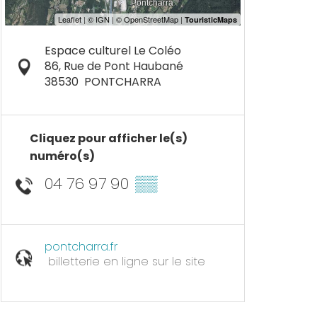
Espace culturel Le Coléo
86, Rue de Pont Haubané
38530
PONTCHARRA
Cliquez pour afficher le(s)
numéro(s)
04 76 97 90
▒▒
pontcharra.fr
billetterie en ligne sur le site