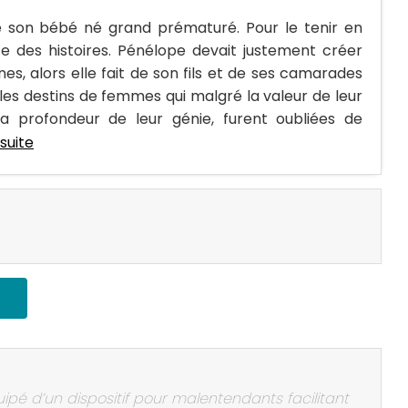
e son bébé né grand prématuré. Pour le tenir en
nte des histoires. Pénélope devait justement créer
s, alors elle fait de son fils et de ses camarades
 les destins de femmes qui malgré la valeur de leur
la profondeur de leur génie, furent oubliées de
 suite
uipé d’un dispositif pour malentendants facilitant