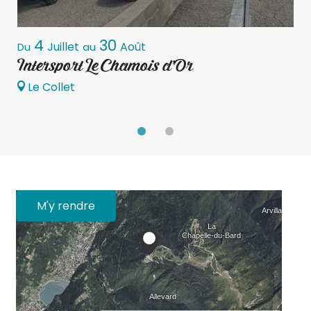
4
30
Juillet
Août
Du
au
D
Intersport Le Chamois d'Or
L
Le Collet
M'y rendre