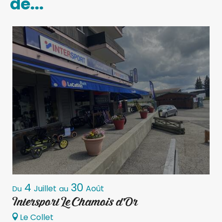
de...
4
30
Juillet
Août
Du
au
D
Intersport Le Chamois d'Or
L
Le Collet