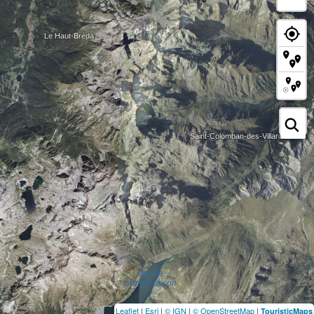
Leaflet
|
Esri
|
© IGN
|
© OpenStreetMap
|
TouristicMaps