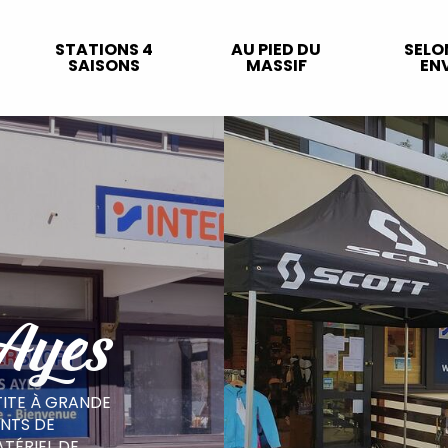
STATIONS 4
AU PIED DU
SELO
SAISONS
MASSIF
ENV
 Ayes
TITE À GRANDE
NTS DE
TÉRIEL DE