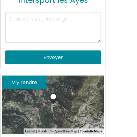
Intersport les Ayes
Envoyer
M'y rendre