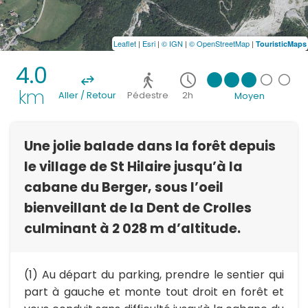
Leaflet
|
Esri
|
© IGN
|
© OpenStreetMap
|
TouristicMaps
4.0
km
Aller / Retour
Pédestre
2h
Moyen
Une jolie balade dans la forêt depuis
le village de St Hilaire jusqu’à la
cabane du Berger, sous l’oeil
bienveillant de la Dent de Crolles
culminant à 2 028 m d’altitude.
(1) Au départ du parking, prendre le sentier qui
part à gauche et monte tout droit en forêt et