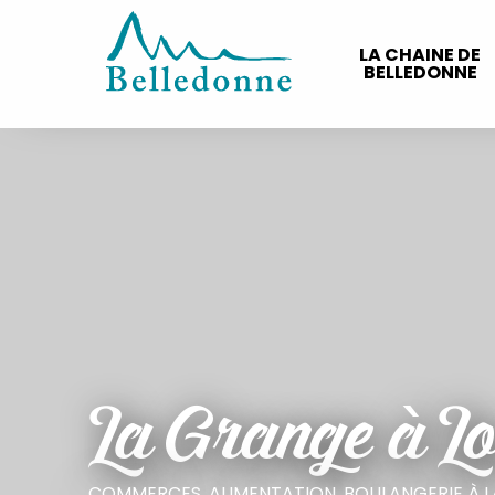
Aller
au
LA CHAINE DE
contenu
BELLEDONNE
principal
La Grange à Lo
COMMERCES,
ALIMENTATION,
BOULANGERIE
À 