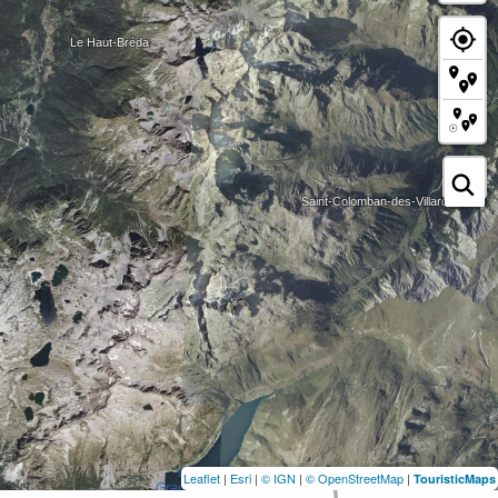
Leaflet
|
Esri
|
© IGN
|
© OpenStreetMap
|
TouristicMaps