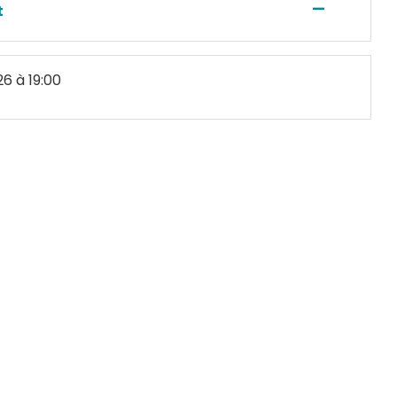
—
t
26
à 19:00