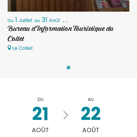
1
31
Juillet
Août
,
...
Du
au
Bureau d'Information Touristique du
Collet
Le Collet
DU
AU
21
22
AOÛT
AOÛT