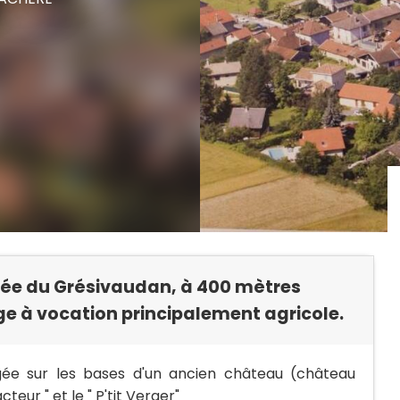
ée du Grésivaudan, à 400 mètres
age à vocation principalement agricole.
rigée sur les bases d'un ancien château (château
teur " et le " P'tit Verger"