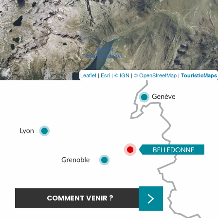
Leaflet
|
Esri
|
© IGN
|
© OpenStreetMap
|
TouristicMaps
COMMENT VENIR ?