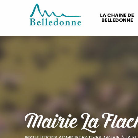
Aller
au
LA CHAINE DE
contenu
BELLEDONNE
principal
Mairie La Flac
INSTITUTIONS ADMINISTRATIVES,
MAIRIE
À LA F