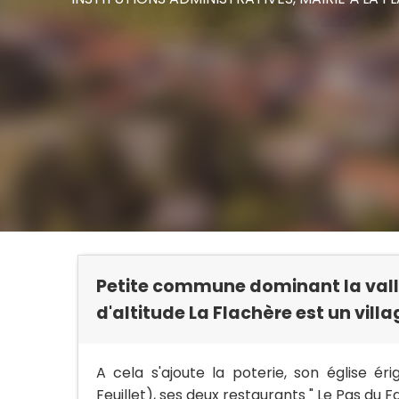
Petite commune dominant la vall
d'altitude La Flachère est un vill
A cela s'ajoute la poterie, son église é
Feuillet), ses deux restaurants " Le Pas du Fac