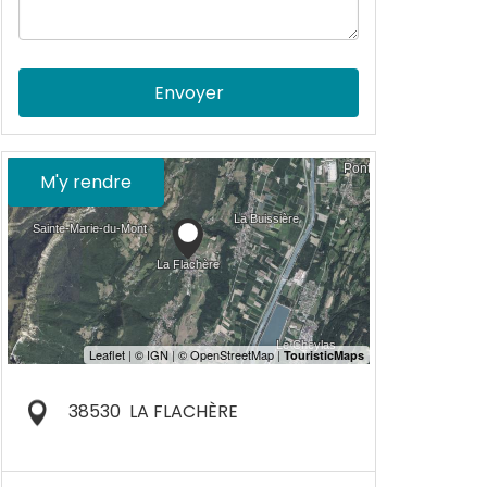
Envoyer
M'y rendre
38530
LA FLACHÈRE