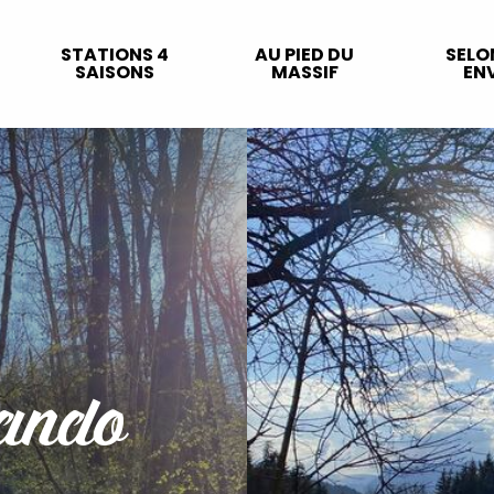
STATIONS 4
AU PIED DU
SELO
SAISONS
MASSIF
ENV
rando