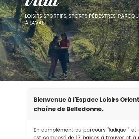
trail
LOISIRS SPORTIFS,
SPORTS PÉDESTRES,
PARCOUR
À LAVAL
Bienvenue à l'Espace Loisirs Orien
chaîne de Belledonne.
En complément du parcours "ludique " et d
est composé de 17 balises à trouver et à 