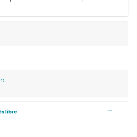
rt
—
s libre