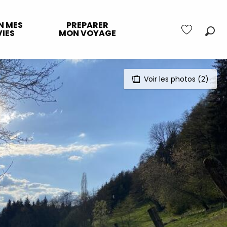
N MES
PREPARER
IES
MON VOYAGE
Rec
Voir les favo
Voir les photos (2)