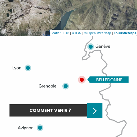
Leaflet
|
Esri
|
© IGN
|
© OpenStreetMap
|
TouristicMaps
COMMENT VENIR ?