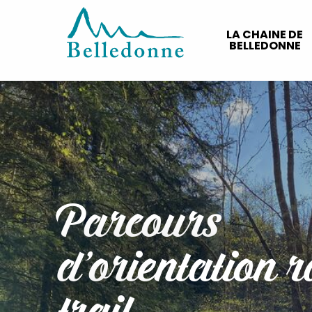
Aller
au
LA CHAINE DE
contenu
BELLEDONNE
principal
Parcours
d'orientation 