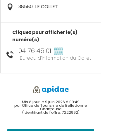
38580
LE COLLET
Cliquez pour afficher le(s)
numéro(s)
04 76 45 01
▒▒
Bureau d'Information du Collet
Mis à jour le 9 juin 2026 à 09:49
par Office de Tourisme de Belledonne
Chartreuse
(Identifiant de l'offre:
7222992
)