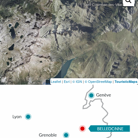
Leaflet
|
Esri
|
© IGN
|
© OpenStreetMap
|
TouristicMaps