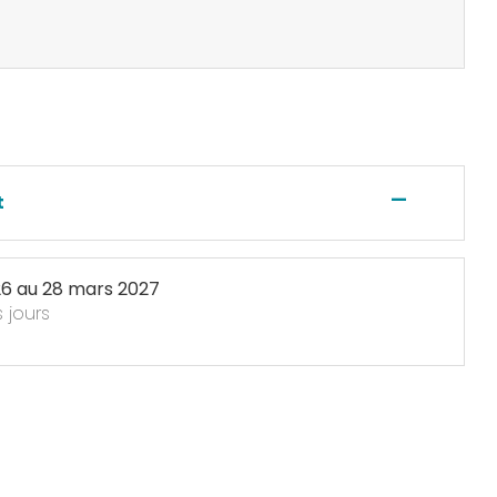
—
t
26
au
28 mars 2027
s jours