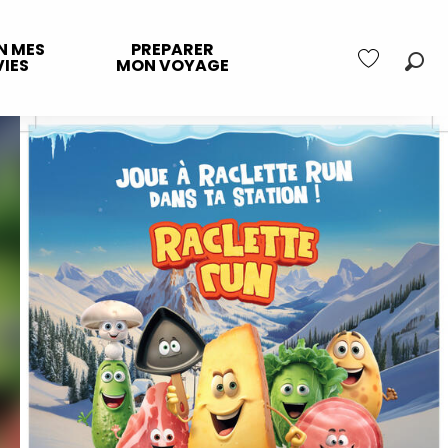
N MES
PREPARER
IES
MON VOYAGE
Rec
Voir les favo