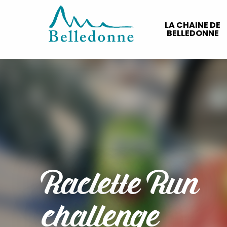
Aller
au
LA CHAINE DE
contenu
BELLEDONNE
principal
Raclette Run
challenge