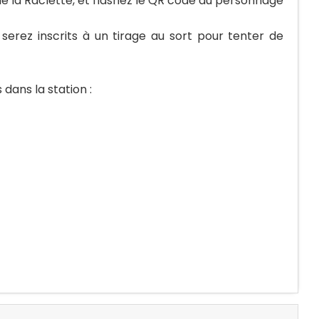
 la Raclette, et flashez le QR code du personnage
 serez inscrits à un tirage au sort pour tenter de
 dans la station :