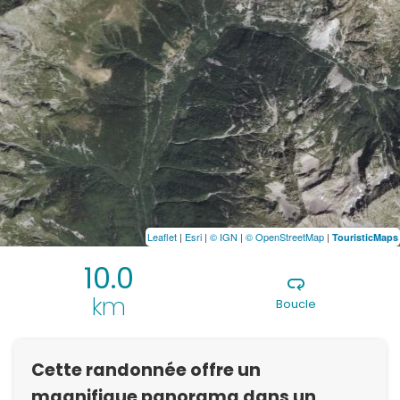
Leaflet
|
Esri
|
© IGN
|
© OpenStreetMap
|
TouristicMaps
10.0
km
Boucle
Cette randonnée offre un
magnifique panorama dans un