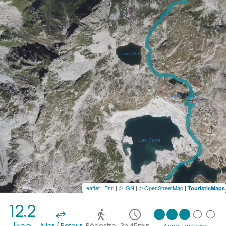
Leaflet
|
Esri
|
© IGN
|
© OpenStreetMap
|
TouristicMaps
12.2
Aller / Retour
Pédestre
3h 45min