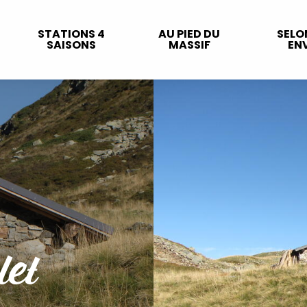
STATIONS 4
AU PIED DU
SELO
SAISONS
MASSIF
ENV
let