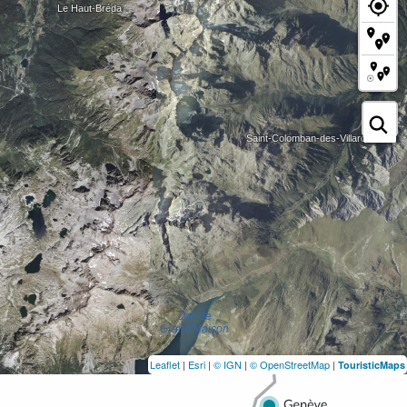
Leaflet
|
Esri
|
© IGN
|
© OpenStreetMap
|
TouristicMaps