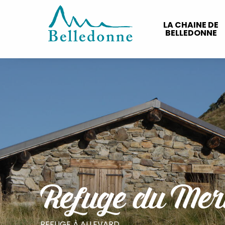
Aller
au
LA CHAINE DE
contenu
BELLEDONNE
principal
Refuge du Mer
REFUGE
À ALLEVARD