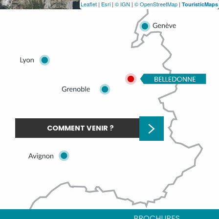
Leaflet
|
Esri
|
© IGN
|
© OpenStreetMap
|
TouristicMaps
COMMENT VENIR ?
BROCHURES