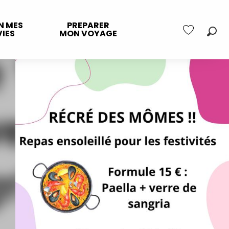
N MES
PREPARER
IES
MON VOYAGE
Rec
Voir les favo