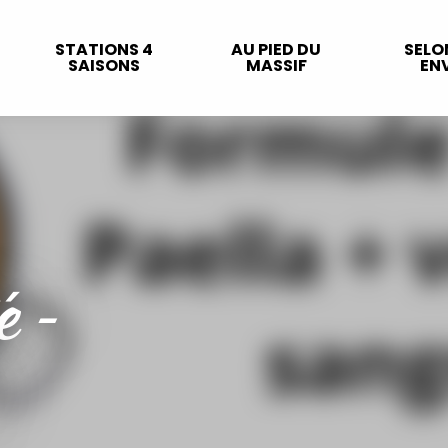
STATIONS 4
AU PIED DU
SELO
SAISONS
MASSIF
ENV
é -