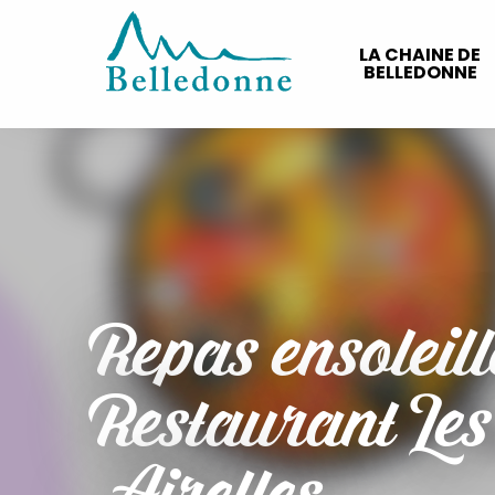
Aller
au
LA CHAINE DE
contenu
BELLEDONNE
principal
Repas ensoleill
Restaurant Les