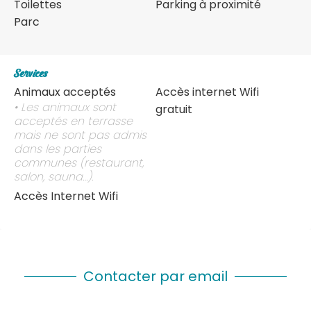
Toilettes
Parking à proximité
Parc
Services
Animaux acceptés
Accès internet Wifi
• Les animaux sont
gratuit
acceptés en terrasse
mais ne sont pas admis
dans les parties
communes (restaurant,
salon, sauna…).
Accès Internet Wifi
Contacter par email