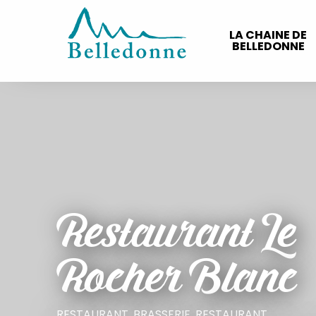
Aller
au
LA CHAINE DE
contenu
BELLEDONNE
principal
Restaurant Le
Rocher Blanc
RESTAURANT,
BRASSERIE,
RESTAURANT