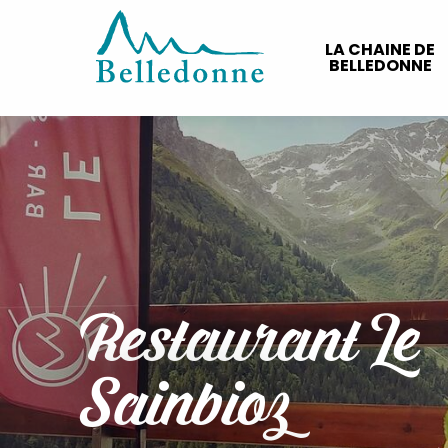
Aller
au
LA CHAINE DE
contenu
BELLEDONNE
principal
Restaurant Le
Sainbioz