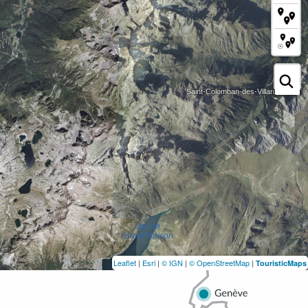
Leaflet
|
Esri
|
© IGN
|
© OpenStreetMap
|
TouristicMaps