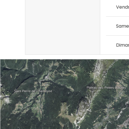
Vendr
Same
Dima