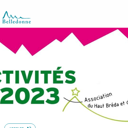
Aller
au
contenu
principal