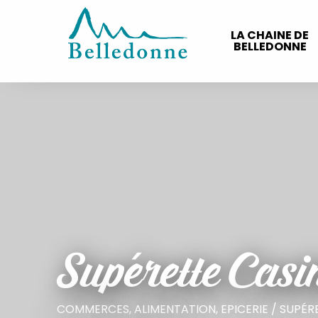
Aller
au
LA CHAINE DE
contenu
BELLEDONNE
principal
Supérette Casi
COMMERCES,
ALIMENTATION,
EPICERIE / SUPÉR