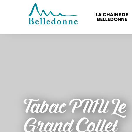
Aller
au
LA CHAINE DE
contenu
BELLEDONNE
principal
Tabac PMU Le
Grand Collet