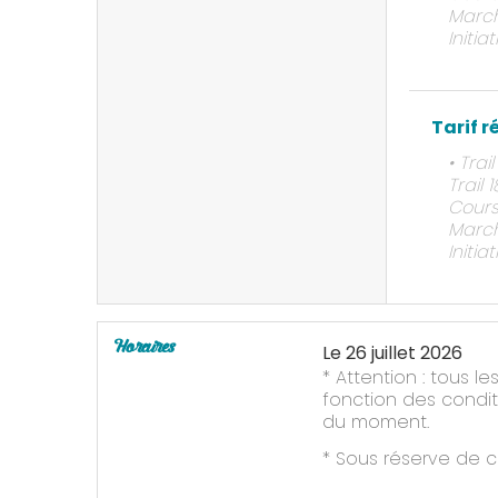
March
Initi
Tarif r
• Trai
Trail 
Cours
March
Initi
Horaires
Le
26 juillet 2026
* Attention : tous l
fonction des condi
du moment.
* Sous réserve de 