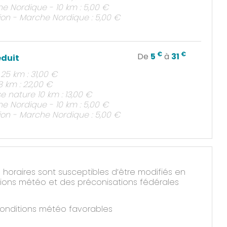
e Nordique - 10 km : 5,00 €
ation - Marche Nordique : 5,00 €
€
€
De
5
à
31
éduit
l 25 km : 31,00 €
18 km : 22,00 €
e nature 10 km : 13,00 €
e Nordique - 10 km : 5,00 €
ation - Marche Nordique : 5,00 €
es horaires sont susceptibles d’être modifiés en
tions météo et des préconisations fédérales
conditions météo favorables