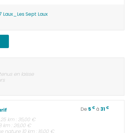
 7 Laux_Les Sept Laux
tenus en laisse
rs
€
€
De
5
à
31
arif
l 25 km : 35,00 €
18 km : 26,00 €
e nature 10 km : 16,00 €