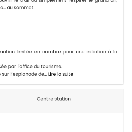
uvrir le trail ou simplement respirer le grand air,
able… au sommet.
tion limitée en nombre pour une initiation à la
ée par l'office du tourisme.
sur l’esplanade de...
Lire la suite
Centre station