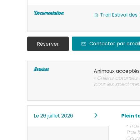
Documentation
Trail Estival des
Contacter par email
Réserver
Services
Animaux acceptés
• Chiens autorisés 
pour les spectateu
Le
26 juillet 2026
Plein t
• Trai
Trail 
Cours