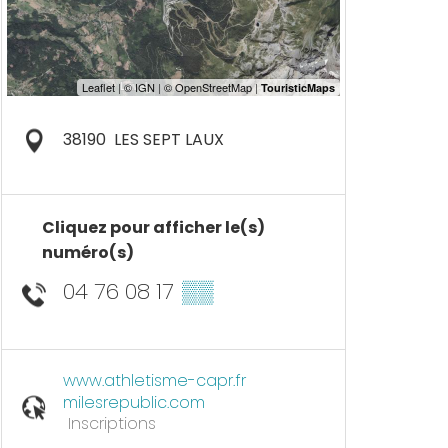
38190
LES SEPT LAUX
Cliquez pour afficher le(s)
numéro(s)
04 76 08 17
▒▒
www.athletisme-capr.fr
milesrepublic.com
Inscriptions