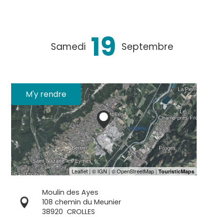
19
Samedi
Septembre
M'y rendre
Moulin des Ayes
108 chemin du Meunier
38920
CROLLES