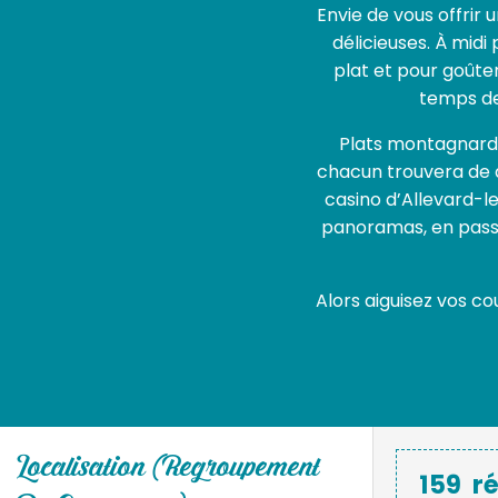
Envie de vous offrir 
délicieuses. À midi
plat et pour goûter
temps de 
Plats montagnards, 
chacun trouvera de q
casino d’Allevard-le
panoramas, en passa
Alors aiguisez vos co
Localisation (regroupement
159
r