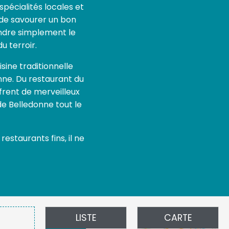
spécialités locales et
s de savourer un bon
rendre simplement le
u terroir.
isine traditionnelle
nne. Du restaurant du
ffrent de merveilleux
e Belledonne tout le
estaurants fins, il ne
LISTE
CARTE