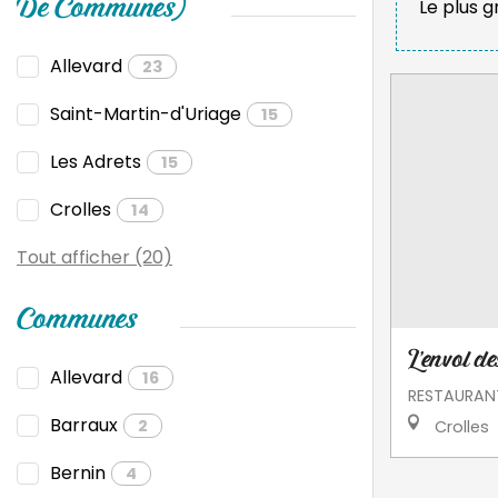
Le plus 
De Communes)
Allevard
23
Saint-Martin-d'Uriage
15
Les Adrets
15
Crolles
14
Tout afficher (20)
Communes
L'envol d
Allevard
16
RESTAURAN
Barraux
2
Crolles
Bernin
4