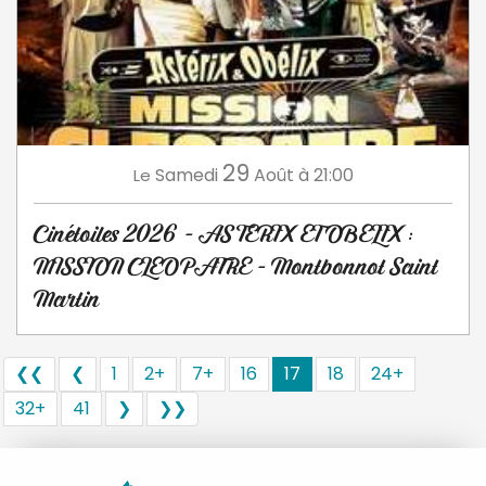
29
Samedi
Août
à 21:00
Le
Cinétoiles 2026 - ASTERIX ET OBELIX :
MISSION CLEOPATRE - Montbonnot Saint
Martin
❮❮
❮
1
2+
7+
16
17
18
24+
32+
41
❯
❯❯