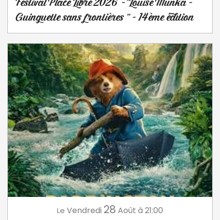
Festival Place Libre 2026 -"Louise Munka -
Guinguette sans frontières " - 14ème édition
28
Vendredi
Août
à 21:00
Le