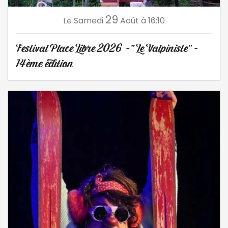
29
Samedi
Août
à 16:10
Le
Festival Place Libre 2026 -" Le Valpiniste" -
14ème édition