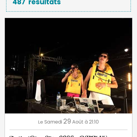
487
résultats
29
Samedi
Août
à 21:10
Le