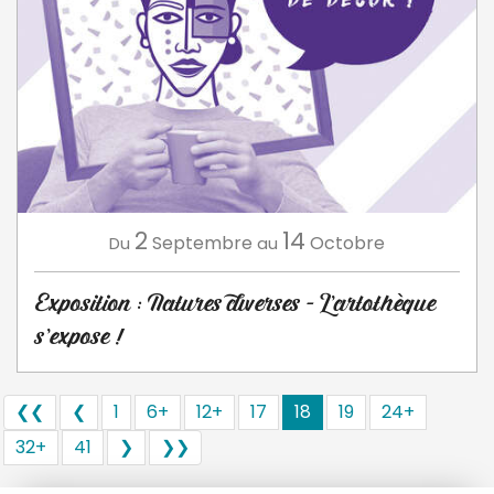
2
14
Septembre
Octobre
Du
au
Exposition : Natures diverses - L’artothèque
s’expose !
❮❮
❮
1
6+
12+
17
18
19
24+
32+
41
❯
❯❯