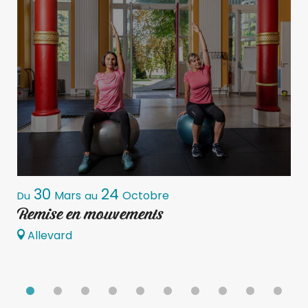
30
24
Mars
Octobre
Du
au
D
Remise en mouvements
S
Allevard