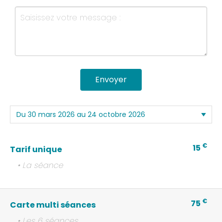
Envoyer
€
15
Tarif unique
• La séance
€
75
Carte multi séances
• Les 6 séances