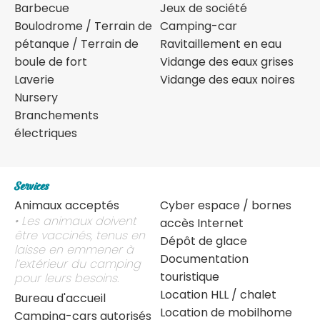
Barbecue
Jeux de société
Boulodrome / Terrain de
Camping-car
pétanque / Terrain de
Ravitaillement en eau
boule de fort
Vidange des eaux grises
Laverie
Vidange des eaux noires
Nursery
Branchements
électriques
Services
Animaux acceptés
Cyber espace / bornes
• Les animaux doivent
accès Internet
être vaccinés, tenus en
Dépôt de glace
laisse en emmener à
Documentation
l’extérieur du camping
touristique
pour leurs besoins.
Location HLL / chalet
Bureau d'accueil
Location de mobilhome
Camping-cars autorisés