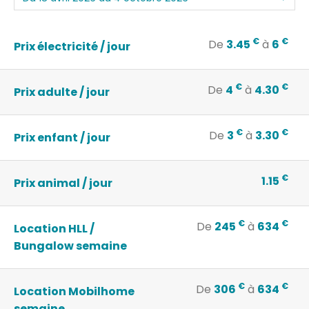
€
€
De
3.45
à
6
Prix électricité / jour
€
€
De
4
à
4.30
Prix adulte / jour
€
€
De
3
à
3.30
Prix enfant / jour
€
1.15
Prix animal / jour
€
€
De
245
à
634
Location HLL /
Bungalow semaine
€
€
De
306
à
634
Location Mobilhome
semaine